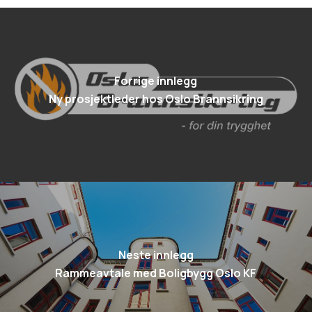
Forrige innlegg
Ny prosjektleder hos Oslo Brannsikring
Neste innlegg
Rammeavtale med Boligbygg Oslo KF