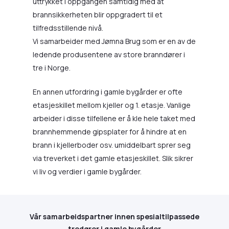
uttrykket i oppgangen samtidig med at
brannsikkerheten blir oppgradert til et
tilfredsstillende nivå.
Vi samarbeider med Jømna Brug som er en av de
ledende produsentene av store branndører i
tre i Norge.
En annen utfordring i gamle bygårder er ofte
etasjeskillet mellom kjeller og 1. etasje. Vanlige
arbeider i disse tilfellene er å kle hele taket med
brannhemmende gipsplater for å hindre at en
brann i kjellerboder osv. umiddelbart sprer seg
via treverket i det gamle etasjeskillet. Slik sikrer
vi liv og verdier i gamle bygårder.
Vår samarbeidspartner innen spesialtilpassede
tredører i gamle bygårder