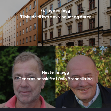
Forrige innlegg
Tilskudd til bytte av vinduer og dører
Neste innlegg
Generasjonsskifte i Oslo Brannsikring