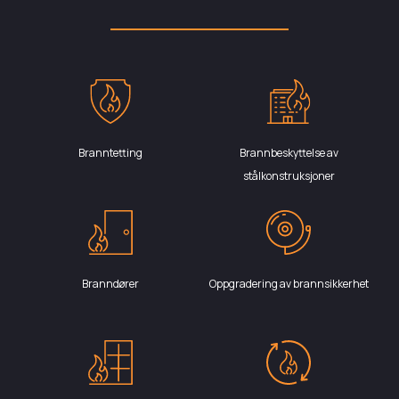
Branntetting
Brannbeskyttelse av
stålkonstruksjoner
Branndører
Oppgradering av brannsikkerhet