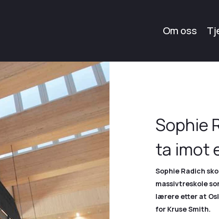
Om oss
Tj
Sophie R
ta imot 
Sophie Radich skol
massivtreskole som
lærere etter at Os
for Kruse Smith.