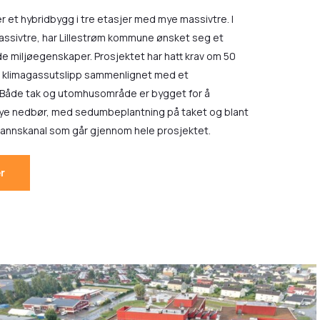
er et hybridbygg i tre etasjer med mye massivtre. I
 massivtre, har Lillestrøm kommune ønsket seg et
 miljøegenskaper. Prosjektet har hatt krav om 50
i klimagassutslipp sammenlignet med et
 Både tak og utomhusområde er bygget for å
ye nedbør, med sedumbeplantning på taket og blant
vannskanal som går gjennom hele prosjektet.
r
default