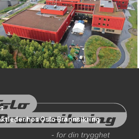
gg
ektleder hos Oslo Brannsikring