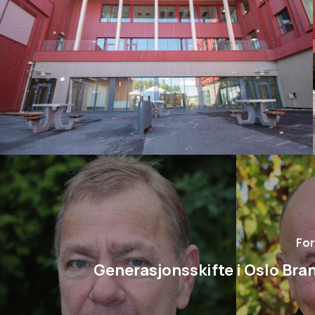
For
Generasjonsskifte i Oslo Bra