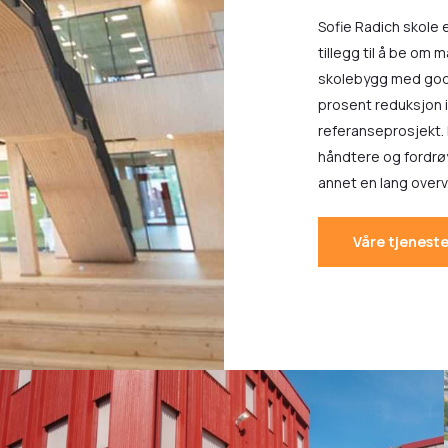
Sofie Radich skole 
tillegg til å be om
skolebygg med gode
prosent reduksjon 
referanseprosjekt.
håndtere og fordrø
annet en lang over
Våre tjeneste
SR
skole
trapp